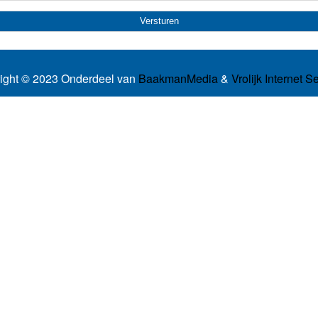
ight © 2023 Onderdeel van
BaakmanMedia
&
Vrolijk Internet S